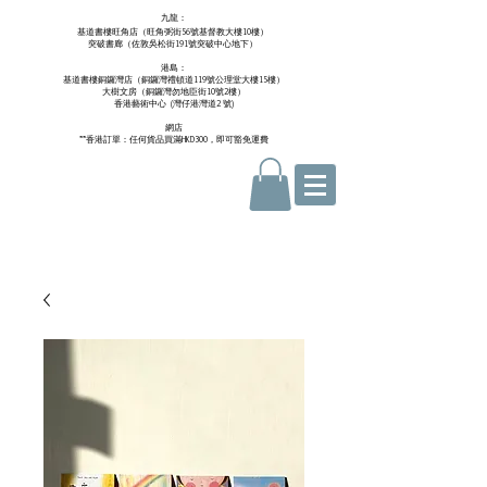
九龍：
基道書樓旺角店（旺角弼街56號基督教大樓10樓）
突破書廊（佐敦吳松街191號突破中心地下）
港島：
基道書樓銅鑼灣店（銅鑼灣禮頓道119號公理堂大樓15樓）
大樹文房（銅鑼灣勿地臣街10號2樓）
香港藝術中心 ​ (
灣仔港灣道2 號)
網店
**香港訂單：任何貨品買滿HKD300，即可豁免運費