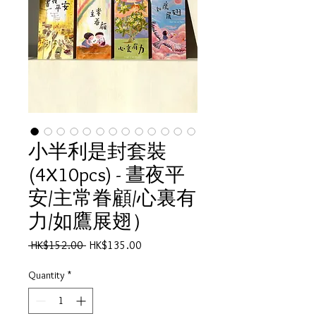
小半利是封套裝
(4X10pcs) - 晝夜平
安/主常眷顧/心裏有
力/如鷹展翅）
Regular
Sale
 HK$152.00 
HK$135.00
Price
Price
Quantity
*