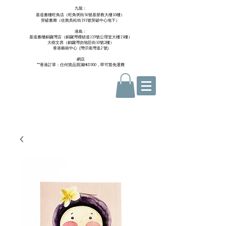
九龍：
基道書樓旺角店（旺角弼街56號基督教大樓10樓）
突破書廊（佐敦吳松街191號突破中心地下）
港島：
基道書樓銅鑼灣店（銅鑼灣禮頓道119號公理堂大樓15樓）
大樹文房（銅鑼灣勿地臣街10號2樓）
香港藝術中心 ​ (
灣仔港灣道2 號)
網店
**香港訂單：任何貨品買滿HKD300，即可豁免運費