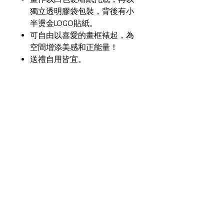
獨立透明膠袋包裝，背後有小
半燙金LOGO貼紙。
可自由以喜愛的畫框裱起，為
空間增添美感和正能量！
送禮自用皆宜。
材質/ 媒介
剛古紙 Conqueror Paper
尺寸
正方形畫：15cm X 15cm
接受運送地區：
香港、中國、台灣、澳門、英國、
美國、澳洲、馬來西亞、新加坡
**香港訂單：任何貨品買滿
HKD300，即可豁免運費