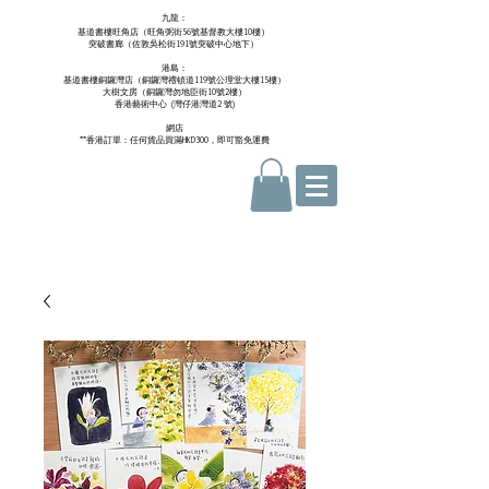
九龍：
基道書樓旺角店（旺角弼街56號基督教大樓10樓）
突破書廊（佐敦吳松街191號突破中心地下）
港島：
基道書樓銅鑼灣店（銅鑼灣禮頓道119號公理堂大樓15樓）
大樹文房（銅鑼灣勿地臣街10號2樓）
香港藝術中心 ​ (
灣仔港灣道2 號)
網店
**香港訂單：任何貨品買滿HKD300，即可豁免運費