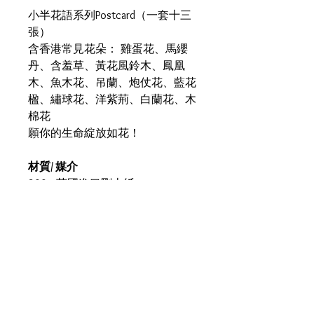
小半花語系列Postcard（一套十三
張）
含香港常見花朵： 雞蛋花、馬纓
丹、含羞草、黃花風鈴木、鳳凰
木、魚木花、吊蘭、炮仗花、藍花
楹、繡球花、洋紫荊、白蘭花、木
棉花
願你的生命綻放如花！
材質/ 媒介
300g 英國進口剛古紙
300g Conqueror Paper Imported
from the UK
單面印刷 Single-sided
尺寸
A6 size (105mmX148mm)