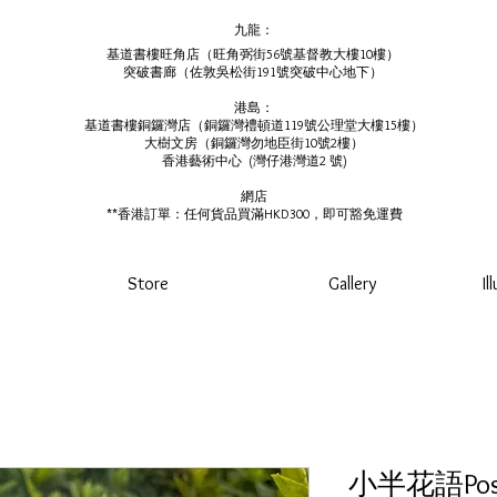
九龍：
基道書樓旺角店（旺角弼街56號基督教大樓10樓）
突破書廊（佐敦吳松街191號突破中心地下）
港島：
基道書樓銅鑼灣店（銅鑼灣禮頓道119號公理堂大樓15樓）
大樹文房（銅鑼灣勿地臣街10號2樓）
香港藝術中心 ​ (
灣仔港灣道2 號)
網店
**香港訂單：任何貨品買滿HKD300，即可豁免運費
Store
Gallery
Il
小半花語Pos