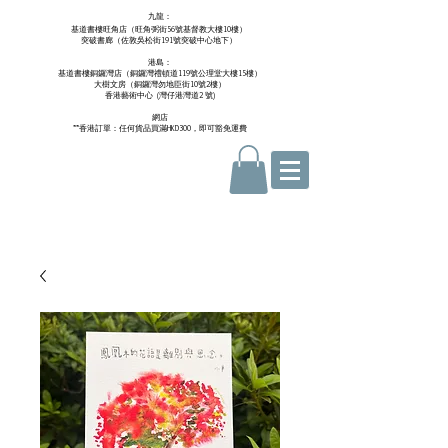
九龍：
基道書樓旺角店（旺角弼街56號基督教大樓10樓）
突破書廊（佐敦吳松街191號突破中心地下）
港島：
基道書樓銅鑼灣店（銅鑼灣禮頓道119號公理堂大樓15樓）
大樹文房（銅鑼灣勿地臣街10號2樓）
香港藝術中心 ​ (
灣仔港灣道2 號)
網店
**香港訂單：任何貨品買滿HKD300，即可豁免運費