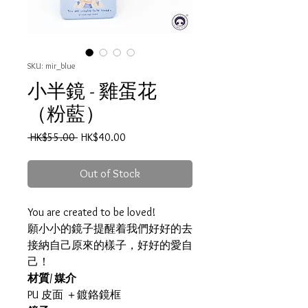
SKU: mir_blue
小半鏡 - 雞蛋花
（粉藍）
Regular
Sale
 HK$55.00 
HK$40.00
Price
Price
Out of Stock
You are created to be loved!
願小小的鏡子提醒着我們好好的去
接納自己原來的樣子，好好的愛自
己！
材質/ 媒介
PU 皮面 ＋鍍鉻鏡框