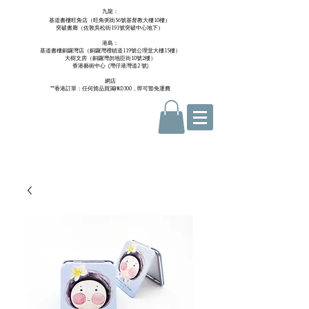
九龍：
基道書樓旺角店（旺角弼街56號基督教大樓10樓）
突破書廊（佐敦吳松街191號突破中心地下）
港島：
基道書樓銅鑼灣店（銅鑼灣禮頓道119號公理堂大樓15樓）
大樹文房（銅鑼灣勿地臣街10號2樓）
香港藝術中心 ​ (
灣仔港灣道2 號)
網店
**香港訂單：任何貨品買滿HKD300，即可豁免運費