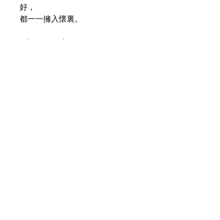
好，
都一一擁入懷裏。
What no eye has seen,
what no ear has heard,
and what no human mind has
conceived—
the things God has prepared for
those who love him.
1 Corinthians 2:9
info@littlehalfstudio.com