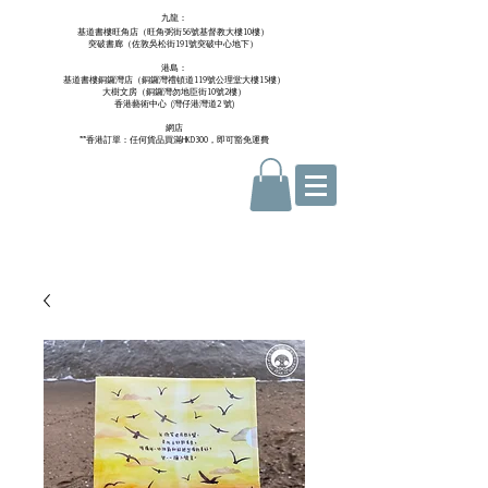
九龍：
基道書樓旺角店（旺角弼街56號基督教大樓10樓）
突破書廊（佐敦吳松街191號突破中心地下）
港島：
基道書樓銅鑼灣店（銅鑼灣禮頓道119號公理堂大樓15樓）
大樹文房（銅鑼灣勿地臣街10號2樓）
香港藝術中心 ​ (
灣仔港灣道2 號)
網店
**香港訂單：任何貨品買滿HKD300，即可豁免運費