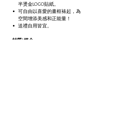
半燙金LOGO貼紙。
可自由以喜愛的畫框裱起，為
空間增添美感和正能量！
送禮自用皆宜。
材質/ 媒介
剛古紙 Conqueror Paper
尺寸
14.8cm X 21cm （A5 size)
接受運送地區：
香港、中國、台灣、澳門、英國、
美國、澳洲、馬來西亞、新加坡
**香港訂單：任何貨品買滿
HKD300，即可豁免運費