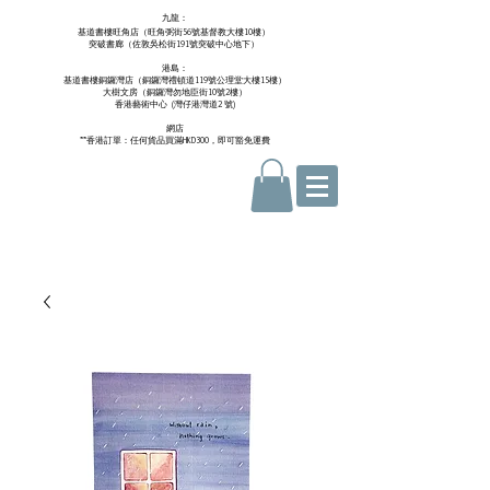
九龍：
基道書樓旺角店（旺角弼街56號基督教大樓10樓）
突破書廊（佐敦吳松街191號突破中心地下）
港島：
基道書樓銅鑼灣店（銅鑼灣禮頓道119號公理堂大樓15樓）
大樹文房（銅鑼灣勿地臣街10號2樓）
香港藝術中心 ​ (
灣仔港灣道2 號)
網店
**香港訂單：任何貨品買滿HKD300，即可豁免運費