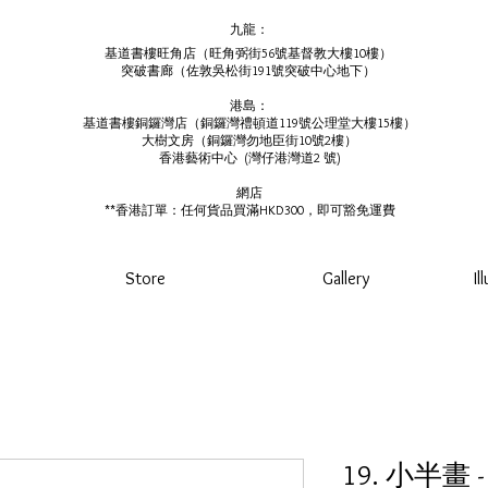
九龍：
基道書樓旺角店（旺角弼街56號基督教大樓10樓）
突破書廊（佐敦吳松街191號突破中心地下）
港島：
基道書樓銅鑼灣店（銅鑼灣禮頓道119號公理堂大樓15樓）
大樹文房（銅鑼灣勿地臣街10號2樓）
香港藝術中心 ​ (
灣仔港灣道2 號)
網店
**香港訂單：任何貨品買滿HKD300，即可豁免運費
Store
Gallery
Il
19. 小半畫 