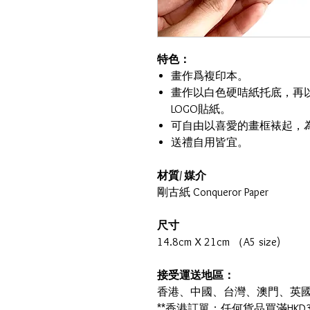
特色：
畫作爲複印本。
畫作以白色硬咭紙托底，再
LOGO貼紙。
可自由以喜愛的畫框裱起，
送禮自用皆宜。
材質/ 媒介
剛古紙 Conqueror Paper
尺寸
14.8cm X 21cm （A5 size)
接受運送地區：
香港、中國、台灣、澳門、英
**香港訂單：任何貨品買滿HKD