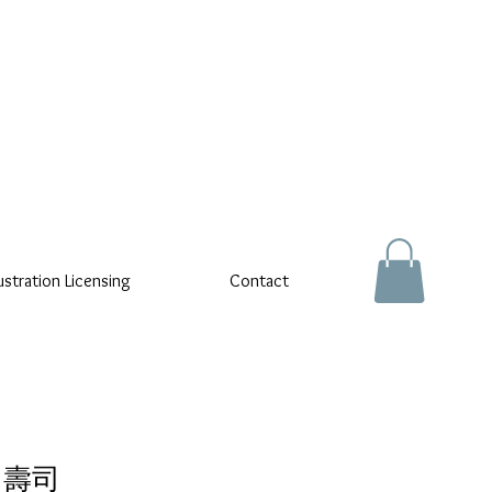
lustration Licensing
Contact
- 壽司