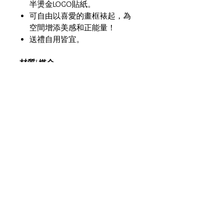
半燙金LOGO貼紙。
可自由以喜愛的畫框裱起，為
空間增添美感和正能量！
送禮自用皆宜。
材質/ 媒介
剛古紙 Conqueror Paper
尺寸
正方形畫：15cm X 15cm
接受運送地區：
香港、中國、台灣、澳門、英國、
美國、澳洲、馬來西亞、新加坡
**香港訂單：任何貨品買滿
HKD300，即可豁免運費