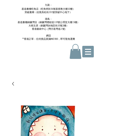
九龍：
基道書樓旺角店（旺角弼街56號基督教大樓10樓）
突破書廊（佐敦吳松街191號突破中心地下）
港島：
基道書樓銅鑼灣店（銅鑼灣禮頓道119號公理堂大樓15樓）
大樹文房（銅鑼灣勿地臣街10號2樓）
香港藝術中心 ​ (
灣仔港灣道2 號)
網店
**香港訂單：任何貨品買滿HKD300，即可豁免運費