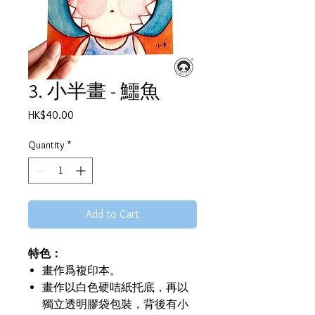
3. 小半畫 - 鱷魚
Price
HK$40.00
Quantity
*
Add to Cart
特色：
畫作爲複印本。
畫作以白色硬咭紙托底，再以
獨立透明膠袋包裝，背後有小