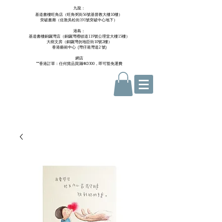
九龍：
基道書樓旺角店（旺角弼街56號基督教大樓10樓）
突破書廊（佐敦吳松街191號突破中心地下）
港島：
基道書樓銅鑼灣店（銅鑼灣禮頓道119號公理堂大樓15樓）
大樹文房（銅鑼灣勿地臣街10號2樓）
香港藝術中心 ​ (
灣仔港灣道2 號)
網店
**香港訂單：任何貨品買滿HKD300，即可豁免運費