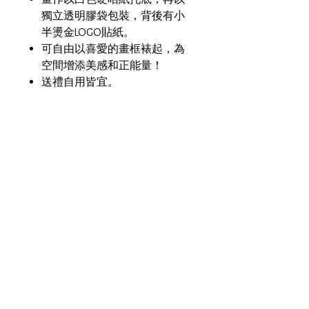
獨立透明膠袋包裝，背後有小
半燙金LOGO貼紙。
可自由以喜愛的畫框裱起，為
空間增添美感和正能量！
送禮自用皆宜。
材質/ 媒介
剛古紙 Conqueror Paper
尺寸
14.8cm X 21cm （A5 size)
接受運送地區：
香港、中國、台灣、澳門、英國、
美國、澳洲、馬來西亞、新加坡
**香港訂單：任何貨品買滿
HKD300，即可豁免運費