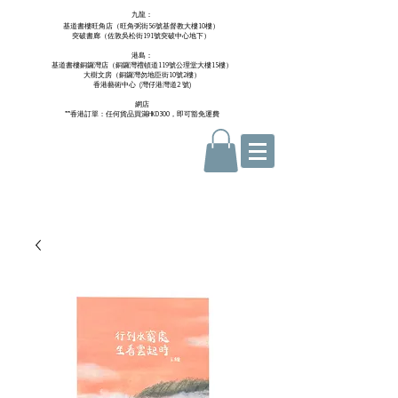
九龍：
基道書樓旺角店（旺角弼街56號基督教大樓10樓）
突破書廊（佐敦吳松街191號突破中心地下）
港島：
基道書樓銅鑼灣店（銅鑼灣禮頓道119號公理堂大樓15樓）
大樹文房（銅鑼灣勿地臣街10號2樓）
香港藝術中心 ​ (
灣仔港灣道2 號)
網店
**香港訂單：任何貨品買滿HKD300，即可豁免運費