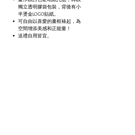
獨立透明膠袋包裝，背後有小
半燙金LOGO貼紙。
可自由以喜愛的畫框裱起，為
空間增添美感和正能量！
送禮自用皆宜。
材質/ 媒介
剛古紙 Conqueror Paper
尺寸
14.8cm X 21cm （A5 size)
接受運送地區：
香港、中國、台灣、澳門、英國、
美國、澳洲、馬來西亞、新加坡
**香港訂單：任何貨品買滿
HKD300，即可豁免運費