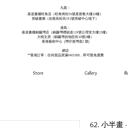
九龍：
基道書樓旺角店（旺角弼街56號基督教大樓10樓）
突破書廊（佐敦吳松街191號突破中心地下）
港島：
基道書樓銅鑼灣店（銅鑼灣禮頓道119號公理堂大樓15樓）
大樹文房（銅鑼灣勿地臣街10號2樓）
香港藝術中心 ​ (
灣仔港灣道2 號)
網店
**香港訂單：任何貨品買滿HKD300，即可豁免運費
Store
Gallery
Il
62. 小半畫