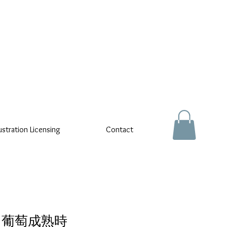
lustration Licensing
Contact
 - 葡萄成熟時