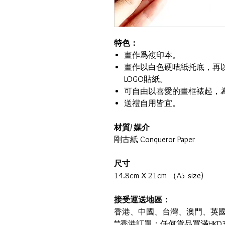
特色：
畫作爲複印本。
畫作以白色硬咭紙托底，再
LOGO貼紙。
可自由以喜愛的畫框裱起，
送禮自用皆宜。
材質/ 媒介
剛古紙 Conqueror Paper
尺寸
14.8cm X 21cm （A5 size)
接受運送地區：
香港、中國、台灣、澳門、英
**香港訂單：任何貨品買滿HKD