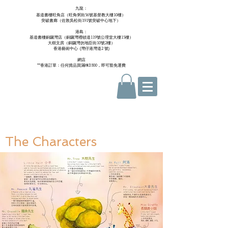
九龍：
基道書樓旺角店（旺角弼街56號基督教大樓10樓）
突破書廊（佐敦吳松街191號突破中心地下）
港島：
基道書樓銅鑼灣店（銅鑼灣禮頓道119號公理堂大樓15樓）
大樹文房（銅鑼灣勿地臣街10號2樓）
香港藝術中心 ​ (
灣仔港灣道2 號)
網店
**香港訂單：任何貨品買滿HKD300，即可豁免運費
The Characters