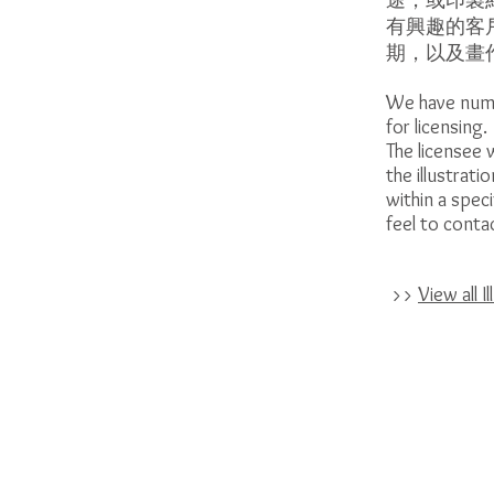
有興趣的客
期，以及畫
We have nume
for licensing.
The licensee 
the illustrat
within a speci
feel to contac
>>
View al