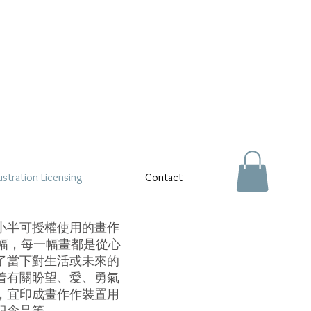
lustration Licensing
Contact
小半可授權使用的畫作
0幅，每一幅畫都是從心
了當下對生活或未來的
着有關盼望、愛、勇氣
，宜印成畫作作裝置用
紀念品等。