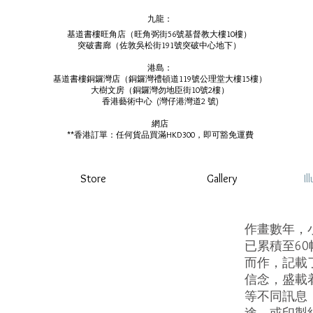
九龍：
基道書樓旺角店（旺角弼街56號基督教大樓10樓）
突破書廊（佐敦吳松街191號突破中心地下）
港島：
基道書樓銅鑼灣店（銅鑼灣禮頓道119號公理堂大樓15樓）
大樹文房（銅鑼灣勿地臣街10號2樓）
香港藝術中心 ​ (
灣仔港灣道2 號)
網店
**香港訂單：任何貨品買滿HKD300，即可豁免運費
Store
Gallery
Il
作畫數年，
已累積至6
而作，記載
信念，盛載
等不同訊息
途，或印製