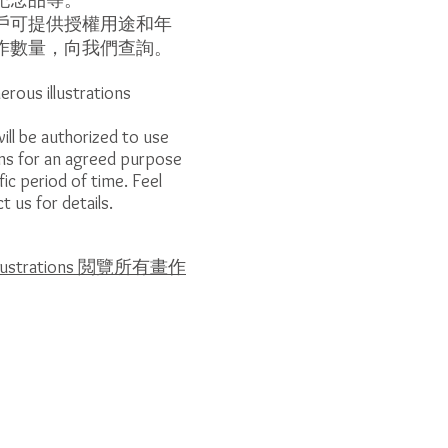
戶可提供授權用途和年
作數量，向我們查詢。
rous illustrations
will be authorized to use
ions for an agreed purpose
fic period of time. Feel
t us for details.
l Illustrations 閲覽所有畫作