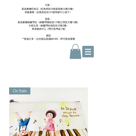
九龍：
基道書樓旺角店（旺角弼街56號基督教大樓10樓）
突破書廊（佐敦吳松街191號突破中心地下）
港島：
基道書樓銅鑼灣店（銅鑼灣禮頓道119號公理堂大樓15樓）
大樹文房（銅鑼灣勿地臣街10號2樓）
香港藝術中心 ​ (
灣仔港灣道2 號)
網店
**香港訂單：任何貨品買滿HKD300，即可豁免運費
On Sale