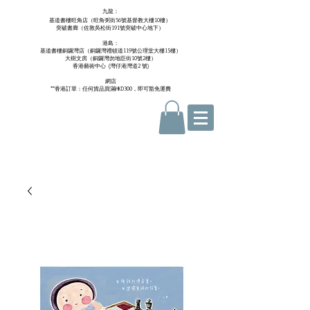
九龍：
基道書樓旺角店（旺角弼街56號基督教大樓10樓）
突破書廊（佐敦吳松街191號突破中心地下）
港島：
基道書樓銅鑼灣店（銅鑼灣禮頓道119號公理堂大樓15樓）
大樹文房（銅鑼灣勿地臣街10號2樓）
香港藝術中心 ​ (
灣仔港灣道2 號)
網店
**香港訂單：任何貨品買滿HKD300，即可豁免運費