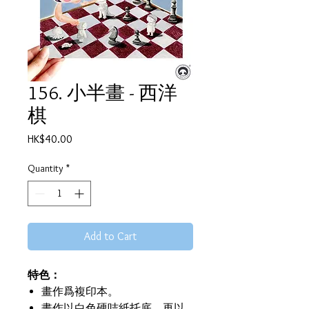
156. 小半畫 - 西洋
棋
Price
HK$40.00
Quantity
*
Add to Cart
特色：
畫作爲複印本。
畫作以白色硬咭紙托底，再以