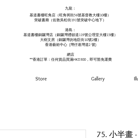
九龍：
基道書樓旺角店（旺角弼街56號基督教大樓10樓）
突破書廊（佐敦吳松街191號突破中心地下）
港島：
基道書樓銅鑼灣店（銅鑼灣禮頓道119號公理堂大樓15樓）
大樹文房（銅鑼灣勿地臣街10號2樓）
香港藝術中心 ​ (
灣仔港灣道2 號)
網店
**香港訂單：任何貨品買滿HKD300，即可豁免運費
Store
Gallery
Il
75. 小半畫 