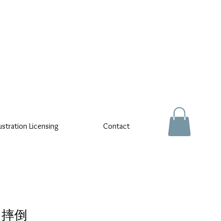
lustration Licensing
Contact
- 摔倒