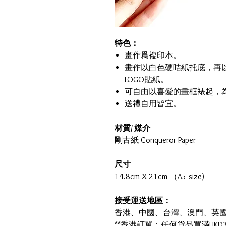
特色：
畫作爲複印本。
畫作以白色硬咭紙托底，再
LOGO貼紙。
可自由以喜愛的畫框裱起，
送禮自用皆宜。
材質/ 媒介
剛古紙 Conqueror Paper
尺寸
14.8cm X 21cm （A5 size)
接受運送地區：
香港、中國、台灣、澳門、英
**香港訂單：任何貨品買滿HKD